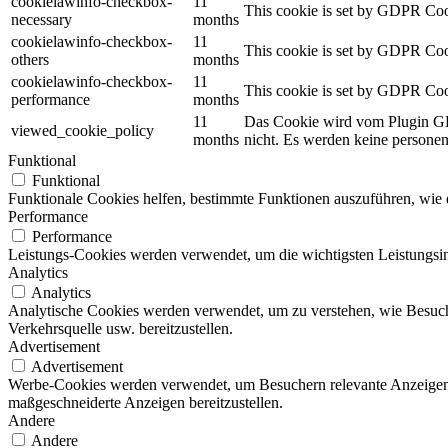
cookielawinfo-checkbox-
11
This cookie is set by GDPR Cook
necessary
months
cookielawinfo-checkbox-
11
This cookie is set by GDPR Cooki
others
months
cookielawinfo-checkbox-
11
This cookie is set by GDPR Cook
performance
months
11
Das Cookie wird vom Plugin GD
viewed_cookie_policy
months
nicht.
Es werden keine personen
Funktional
Funktional
Funktionale Cookies helfen, bestimmte Funktionen auszuführen, wie 
Performance
Performance
Leistungs-Cookies werden verwendet, um die wichtigsten Leistungsind
Analytics
Analytics
Analytische Cookies werden verwendet, um zu verstehen, wie Besuche
Verkehrsquelle usw. bereitzustellen.
Advertisement
Advertisement
Werbe-Cookies werden verwendet, um Besuchern relevante Anzeigen
maßgeschneiderte Anzeigen bereitzustellen.
Andere
Andere