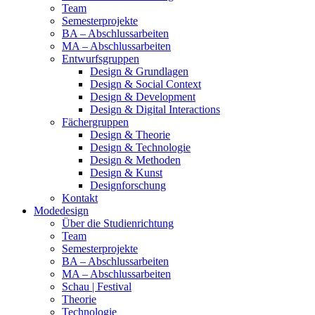
Team
Semesterprojekte
BA – Abschlussarbeiten
MA – Abschlussarbeiten
Entwurfsgruppen
Design & Grundlagen
Design & Social Context
Design & Development
Design & Digital Interactions
Fächergruppen
Design & Theorie
Design & Technologie
Design & Methoden
Design & Kunst
Designforschung
Kontakt
Modedesign
Über die Studienrichtung
Team
Semesterprojekte
BA – Abschlussarbeiten
MA – Abschlussarbeiten
Schau | Festival
Theorie
Technologie