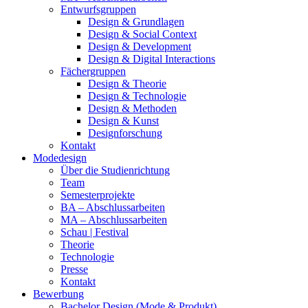
Entwurfsgruppen
Design & Grundlagen
Design & Social Context
Design & Development
Design & Digital Interactions
Fächergruppen
Design & Theorie
Design & Technologie
Design & Methoden
Design & Kunst
Designforschung
Kontakt
Modedesign
Über die Studienrichtung
Team
Semesterprojekte
BA – Abschlussarbeiten
MA – Abschlussarbeiten
Schau | Festival
Theorie
Technologie
Presse
Kontakt
Bewerbung
Bachelor Design (Mode & Produkt)