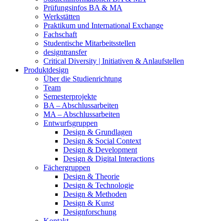
Prüfungsinfos BA & MA
Werkstätten
Praktikum und International Exchange
Fachschaft
Studentische Mitarbeitsstellen
designtransfer
Critical Diversity | Initiativen & Anlaufstellen
Produktdesign
Über die Studienrichtung
Team
Semesterprojekte
BA – Abschlussarbeiten
MA – Abschlussarbeiten
Entwurfsgruppen
Design & Grundlagen
Design & Social Context
Design & Development
Design & Digital Interactions
Fächergruppen
Design & Theorie
Design & Technologie
Design & Methoden
Design & Kunst
Designforschung
Kontakt